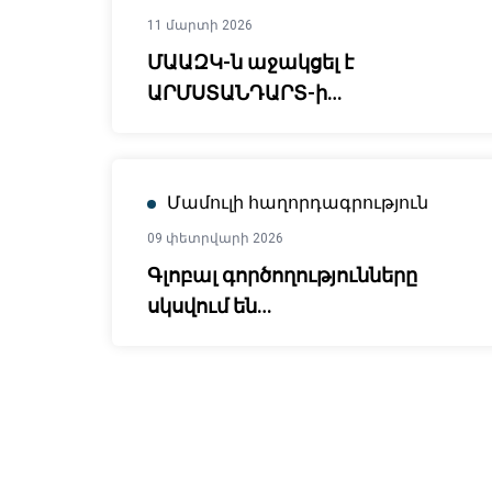
11 մարտի 2026
ՄԱԱԶԿ-ն աջակցել է
ԱՐՄՍՏԱՆԴԱՐՏ-ի
լաբորատորիաների
միջազգային
հավատարմագրմանը
Մամուլի հաղորդագրություն
09 փետրվարի 2026
Գլոբալ գործողությունները
սկսվում են
երիտասարդությունից. Վերին
Արտաշատի աշակերտները
ՄԱԿ-ի հայաստանյան
գրասենյակում