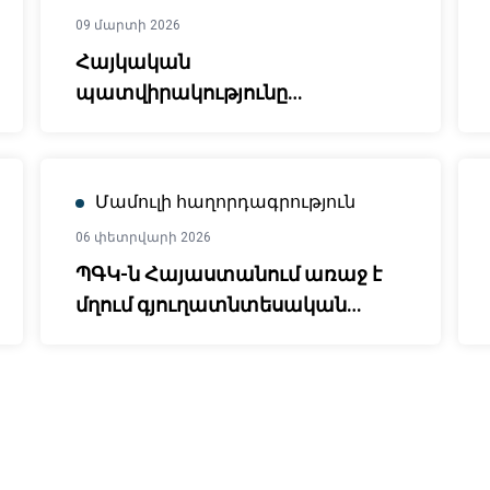
09 մարտի 2026
Հայկական
պատվիրակությունը
ուսումնական այց է
իրականացրել Ավստրիա և
Չեխիայի Հանրապետություն
Մամուլի հաղորդագրություն
06 փետրվարի 2026
ՊԳԿ-ն Հայաստանում առաջ է
մղում գյուղատնտեսական
պարենային համակարգերի
զարգացումը Երկրի
գործընկերության նոր
շրջանակի (ԵԳՇ) միջոցով