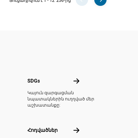
Ցուցադրվում է 1 - 12՝ 256-ից
ասին
SDGs
SDGs
Կայուն զարգացման
նպատակներին ուղղված մեր
աշխատանքը:
 հիմա
Հոդվածներ
Հոդվածներ