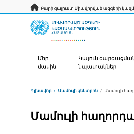
Անցնել հիմնական բովանդակությանը
Բարի գալուստ Միավորված ազգերի կազմ
UN Logo
ՄԻԱՎՈՐՎԱԾ ԱԶԳԵՐԻ
ԿԱԶՄԱԿԵՐՊՈՒԹՅՈՒՆ
ՀԱՅԱՍՏԱՆ
Մեր
Կայուն զարգացմա
մասին
նպատակներ
Կայքում գտնվելու վայրը
Գլխավոր
/
Մամուլի կենտրոն
/
Մամուլի հաղ
Մամուլի հաղորդա