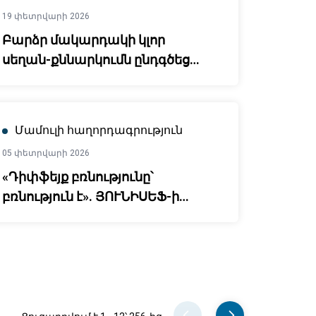
ուղղությամբ ջանքերն ազգային
19 փետրվարի 2026
կոնվերգենցիայի
Բարձր մակարդակի կլոր
նախաձեռնության
սեղան-քննարկումն ընդգծեց
շրջանակներում
գյուղատնտեսական
պարենային համակարգերի
աճող կարևորությունը
Մամուլի հաղորդագրություն
կենսաբազմազանության
05 փետրվարի 2026
ազգային
«Դիփֆեյք բռնությունը՝
ռազմավարություններում և
բռնություն է». ՅՈՒՆԻՍԵՖ-ի
գործողությունների ծրագրային
հայտարարությունը ԱԲ-ի
շրջանակում
կիրառմամբ երեխաների
սեռական բնույթի պատկերների
գեներացման մասին
Pager