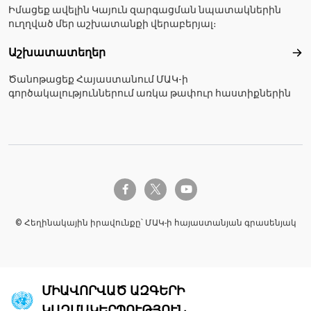
Իմացեք ավելին Կայուն զարգացման նպատակներին
ուղղված մեր աշխատանքի վերաբերյալ։
Աշխատատեղեր
Աշ
Ծանոթացեք Հայաստանում ՄԱԿ-ի
գործակալություններում առկա թափուր հաստիքներին
twitter-x
facebook-f
youtube
© Հեղինակային իրավունքը՝ ՄԱԿ-ի հայաստանյան գրասենյակ
ՄԻԱՎՈՐՎԱԾ ԱԶԳԵՐԻ
ԿԱԶՄԱԿԵՐՊՈՒԹՅՈՒՆ