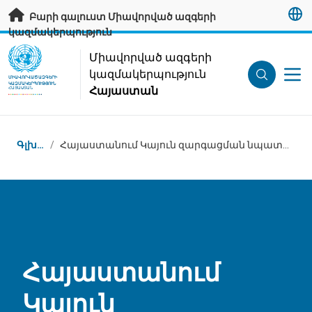
Անցնել հիմնական բովանդակությանը
Բարի գալուստ Միավորված ազգերի
կազմակերպություն
UN Logo
Միավորված ազգերի
կազմակերպություն
ՄԻԱՎՈՐՎԱԾ ԱԶԳԵՐԻ
ԿԱԶՄԱԿԵՐՊՈՒԹՅՈՒՆ
Հայաստան
ՀԱՅԱՍՏԱՆ
Կայքում գտնվելու վայրը
Գլխավոր
/
Հայաստանում Կայուն զարգացման նպատակներին ուղղված մեր աշխատանքը
Հայաստանում
Կայուն