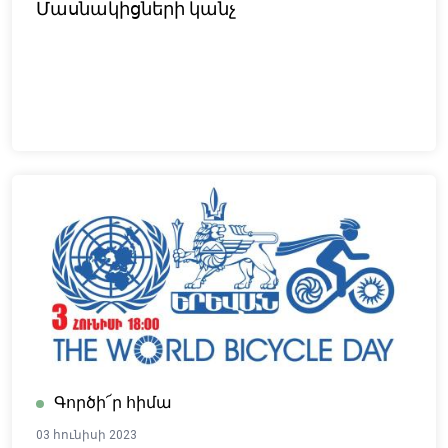
Մասնակիցների կանչ
են բոլորի համար: Բայց առաջընթացը
չափազանց դանդաղ է ընթանում:
Անհրաժեշտ է ձեռնարկել շտապ
գործողություններ՝ արագացնելու
փոփոխությունները, որոնք կբարելավեն
կյանքի որակն ավելի առողջ մոլորակում:
Ի՞նչ կարող ենք ակնկալել, երբ
միլիոնավոր մարդիկ միասին գործեն
համընդհանուր ապագայի համար:
Շատ բան: Միացե՛ք արշավին՝ ավելին
իմանալու և քայլեր ձեռնարկելու
համար:
Գործի՜ր հիմա
03 հունիսի 2023