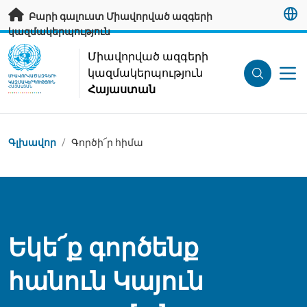
Անցնել հիմնական բովանդակությանը
Բարի գալուստ Միավորված ազգերի
կազմակերպություն
UN Logo
Միավորված ազգերի
կազմակերպություն
ՄԻԱՎՈՐՎԱԾ ԱԶԳԵՐԻ
ԿԱԶՄԱԿԵՐՊՈՒԹՅՈՒՆ
Հայաստան
ՀԱՅԱՍՏԱՆ
Կայքում գտնվելու վայրը
Գլխավոր
/
Գործի՜ր հիմա
Եկե՜ք գործենք
հանուն Կայուն