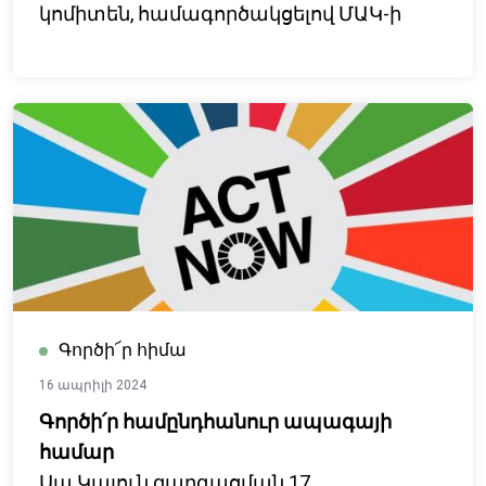
կոմիտեն, համագործակցելով ՄԱԿ-ի
Փախստականների հարցերով
գերագույն հանձնակատարի (ՄԱԿ ՓԳՀ)
Հայաստանի գրասենյակի հետ,
հրավիրում է մասնակցելու 20-րդ
հանրապետական պարալիմպիկ
փառատոնին, որը կանցկացվի 2024 թ.
հուլիսի 23-25-ը:
Գործի՜ր հիմա
16 ապրիլի 2024
Գործի՛ր համընդհանուր ապագայի
համար
Սա Կայուն զարգացման 17