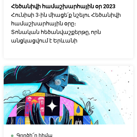
Հեծանիվի համաշխարհային օր 2023
Հունիսի 3-ին միացե՛ք նշելու Հեծանիվի
համաշխարհային օրը։
Տոնական հեծանվաշքերթը, որն
անցկացվում է Երևանի
քաղաքապետարանի և
Հեծանվորդների ֆեդերացիայի հետ
համագործակցությամբ, մեկնարկելու է
Հանրապետության հրապարակից՝
ժամը 18:00-ից։
Հրավիրեք նաև Ձեր բոլոր հեծանվասեր
ընկերներին՝ նպաստելու Հայաստանում
այլընտրանքային փոխադրամիջոցների
զարգացմանը:
Գործի՜ր հիմա