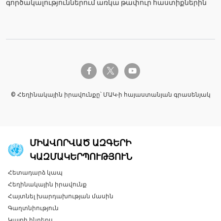
գործակալություններում առկա թափուր հաստիքներին
twitter-x
facebook-f
youtube
© Հեղինակային իրավունքը՝ ՄԱԿ-ի հայաստանյան գրասենյակ
ՄԻԱՎՈՐՎԱԾ ԱԶԳԵՐԻ
ԿԱԶՄԱԿԵՐՊՈՒԹՅՈՒՆ
Հետադարձ կապ
Global U.N. menu
Հեղինակային իրավունք
Հայտնել խարդախության մասին
Գաղտնիություն
Կայքի ինդեքս