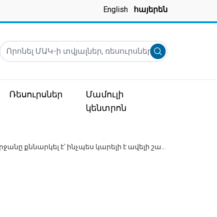
English
հայերեն
Որոնել ՄԱԿ-ի տվյալներ, ռեսուրսներ, նորություններ և ա
Submit search
Ռեսուրսներ
Մամուլի
կենտրոն
Եվրոպական գյուղատնտեսական հանձնաժողովի նստաշրջանը քննարկել է՝ ինչպես կարելի է ավելի շատ արտադրել՝ օգտագործելով ավելի քիչ ռեսուրսներ