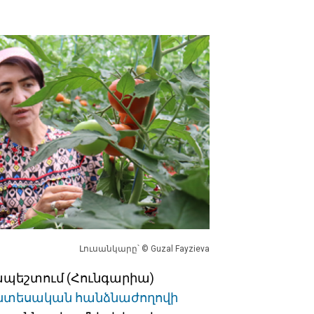
Լուսանկարը՝ © Guzal Fayzieva
դապեշտում (Հունգարիա)
նտեսական հանձնաժողովի