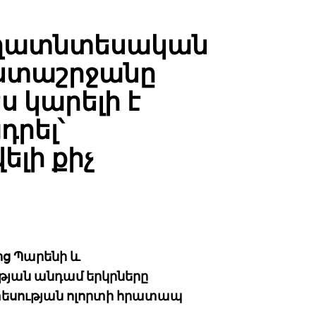
ւղատնտեսական
ստաշրջանը
ս կարելի է
րել՝
ելի քիչ
ց Պարենի և
թյան անդամ երկրները
տեսության ոլորտի հրատապ