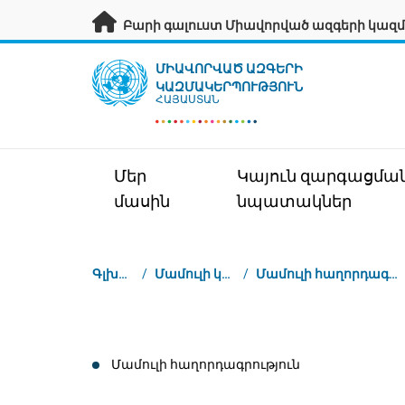
Անցնել հիմնական բովանդակությանը
Բարի գալուստ Միավորված ազգերի կազմ
UN Logo
ՄԻԱՎՈՐՎԱԾ ԱԶԳԵՐԻ
ԿԱԶՄԱԿԵՐՊՈՒԹՅՈՒՆ
ՀԱՅԱՍՏԱՆ
Մեր
Կայուն զարգացմա
մասին
նպատակներ
Կայքում գտնվելու վայրը
Գլխավոր
/
Մամուլի կենտրոն
/
Մամուլի հաղորդագրություններ
Մամուլի հաղորդագրություն