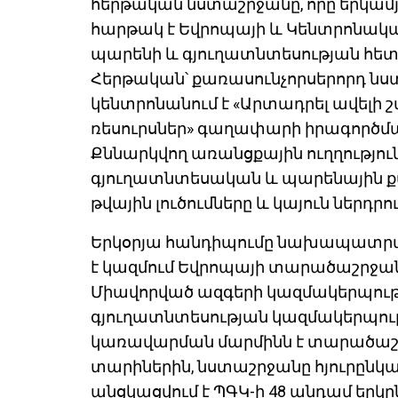
հերթական նստաշրջանը, որը երկամ
հարթակ է Եվրոպայի և Կենտրոնակա
պարենի և գյուղատնտեսության հետ
Հերթական՝ քառասունչորսերորդ ն
կենտրոնանում է «Արտադրել ավելի շ
ռեսուրսներ» գաղափարի իրագործմ
Քննարկվող առանցքային ուղղությու
գյուղատնտեսական և պարենային ք
թվային լուծումները և կայուն ներդրո
Երկօրյա հանդիպումը նախապատրա
է կազմում Եվրոպայի տարածաշրջան
Միավորված ազգերի կազմակերպութ
գյուղատնտեսության կազմակերպութ
կառավարման մարմինն է տարածաշր
տարիներին, նստաշրջանը հյուրընկալ
անցկացվում է ՊԳԿ-ի 48 անդամ երկր