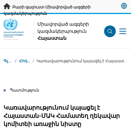
Անցնել հիմնական բովանդակությանը
Բարի գալուստ Միավորված ազգերի
կազմակերպություն
UN Logo
Միավորված ազգերի
կազմակերպություն
ՄԻԱՎՈՐՎԱԾ ԱԶԳԵՐԻ
ԿԱԶՄԱԿԵՐՊՈՒԹՅՈՒՆ
Հայաստան
ՀԱՅԱՍՏԱՆ
Կայքում գտնվելու վայրը
Գլխավոր
/
Հոդվածներ
/
Կառավարությունում կայացել է Հայաստան-ՄԱԿ Համատեղ ղեկավար կոմիտեի առաջին նիստը
Պատմություն
Կառավարությունում կայացել է
Հայաստան-ՄԱԿ Համատեղ ղեկավար
կոմիտեի առաջին նիստը