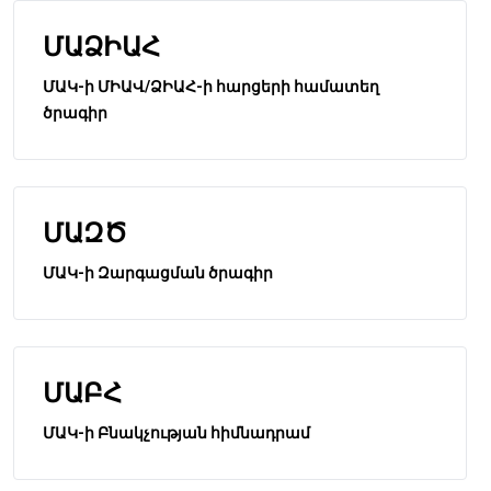
ՄԱՁԻԱՀ
ՄԱԿ-ի ՄԻԱՎ/ՁԻԱՀ-ի հարցերի համատեղ
ծրագիր
ՄԱԶԾ
ՄԱԿ-ի Զարգացման ծրագիր
ՄԱԲՀ
ՄԱԿ-ի Բնակչության հիմնադրամ