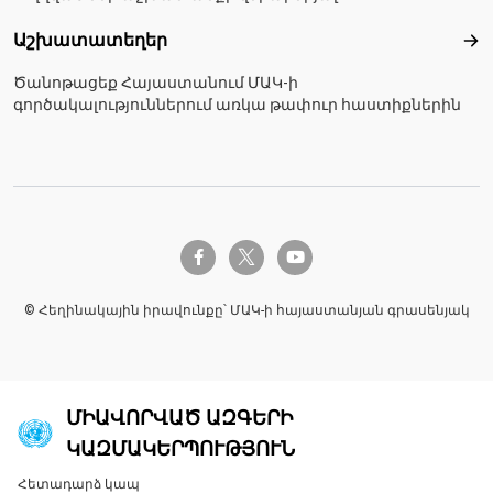
Աշխատատեղեր
Աշ
Ծանոթացեք Հայաստանում ՄԱԿ-ի
գործակալություններում առկա թափուր հաստիքներին
twitter-x
facebook-f
youtube
© Հեղինակային իրավունքը՝ ՄԱԿ-ի հայաստանյան գրասենյակ
ՄԻԱՎՈՐՎԱԾ ԱԶԳԵՐԻ
ԿԱԶՄԱԿԵՐՊՈՒԹՅՈՒՆ
Հետադարձ կապ
Global U.N. menu