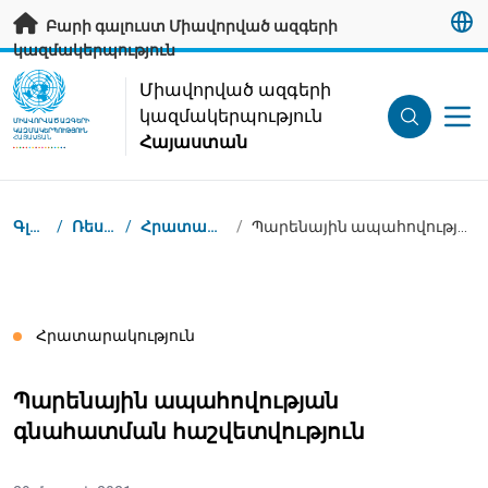
Անցնել հիմնական բովանդակությանը
Բարի գալուստ Միավորված ազգերի
կազմակերպություն
UN Logo
Միավորված ազգերի
կազմակերպություն
ՄԻԱՎՈՐՎԱԾ ԱԶԳԵՐԻ
ԿԱԶՄԱԿԵՐՊՈՒԹՅՈՒՆ
Հայաստան
ՀԱՅԱՍՏԱՆ
Կայքում գտնվելու վայրը
Գլխավոր
/
Ռեսուրսներ
/
Հրատարակություններ
/
Պարենային ապահովության գնահատման հաշվետվություն
Հրատարակություն
Պարենային ապահովության
գնահատման հաշվետվություն