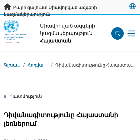
Անցնել հիմնական բովանդակությանը
Բարի գալուստ Միավորված ազգերի
կազմակերպություն
UN Logo
Միավորված ազգերի
կազմակերպություն
ՄԻԱՎՈՐՎԱԾ ԱԶԳԵՐԻ
ԿԱԶՄԱԿԵՐՊՈՒԹՅՈՒՆ
Հայաստան
ՀԱՅԱՍՏԱՆ
Կայքում գտնվելու վայրը
Գլխավոր
/
Հոդվածներ
/
Դիվանագիտությունը Հայաստանի լեռներում
Պատմություն
Դիվանագիտությունը Հայաստանի
լեռներում