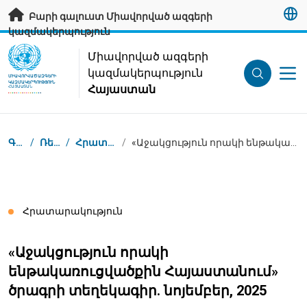
Անցնել հիմնական բովանդակությանը
Բարի գալուստ Միավորված ազգերի
կազմակերպություն
UN Logo
Միավորված ազգերի
կազմակերպություն
ՄԻԱՎՈՐՎԱԾ ԱԶԳԵՐԻ
ԿԱԶՄԱԿԵՐՊՈՒԹՅՈՒՆ
Հայաստան
ՀԱՅԱՍՏԱՆ
Կայքում գտնվելու վայրը
Գլխավոր
/
Ռեսուրսներ
/
Հրատարակություններ
/
«Աջակցություն որակի ենթակառուցվածքին Հայաստանում» ծրագրի տեղեկագիր. նոյեմբեր, 2025
Հրատարակություն
«Աջակցություն որակի
ենթակառուցվածքին Հայաստանում»
ծրագրի տեղեկագիր. նոյեմբեր, 2025